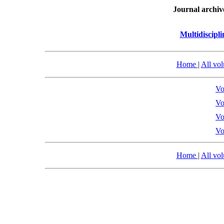
Journal archiv
Multidiscipl
Home
|
All vo
Vo
Vo
Vo
Vo
Home
|
All vo