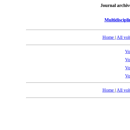
Journal archiv
Multidiscipl
Home
|
All vo
Vo
Vo
Vo
Vo
Home
|
All vo